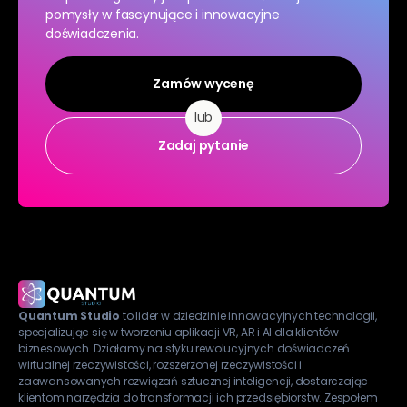
pomysły w fascynujące i innowacyjne
doświadczenia.
Zamów wycenę
lub
Zadaj pytanie
Quantum Studio
to lider w dziedzinie innowacyjnych technologii,
specjalizując się w tworzeniu aplikacji VR, AR i AI dla klientów
biznesowych. Działamy na styku rewolucyjnych doświadczeń
wirtualnej rzeczywistości, rozszerzonej rzeczywistości i
zaawansowanych rozwiązań sztucznej inteligencji, dostarczając
klientom narzędzia do transformacji ich przedsiębiorstw. Zespołem