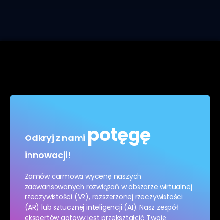
potęgę
Odkryj z nami
innowacji!
Zamów darmową wycenę naszych
zaawansowanych rozwiązań w obszarze wirtualnej
rzeczywistości (VR), rozszerzonej rzeczywistości
(AR) lub sztucznej inteligencji (AI). Nasz zespół
ekspertów gotowy jest przekształcić Twoje